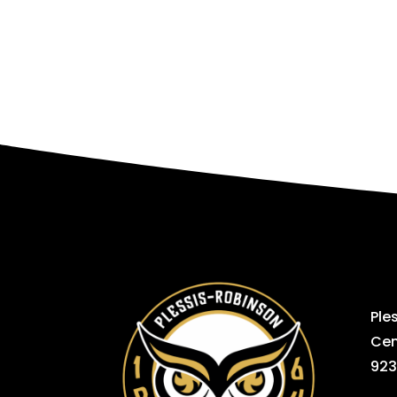
Ple
Cen
923