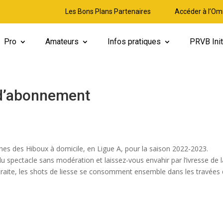
Les Bons Plans Partenaires
Accéder à l’Om
Pro
Amateurs
Infos pratiques
PRVB Init
d’abonnement
hes des Hiboux à domicile, en Ligue A, pour la saison 2022-2023.
 spectacle sans modération et laissez-vous envahir par l’ivresse de l
 traite, les shots de liesse se consomment ensemble dans les travées