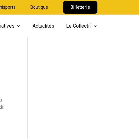
nisports
Boutique
Billetterie
iatives
Actualités
Le Collectif
a
 du