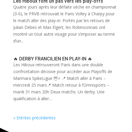
Les Hiboux font un pas vers les play-offs
Quatre jours après leur défaite sèche en championnat
(3-0), le PRVB retrouvait le Paris Volley à Charpy pour
le match aller des play-in. Portés par les retours de
Julian Debes et Max Elgert, les Robinsonnais ont
montré un tout autre visage pour s’imposer au terme
d’un...
🔥 DERBY FRANCILIEN EN PLAY-IN 🔥
Les Hiboux retrouveront Paris dans une double
confrontation décisive pour accéder aux Playoffs de
Marmara SpikeLigue 🦉⚡️ 📍 Match aller à Paris –
mercredi 25 mars📍 Match retour à l’Omnisports –
mardi 31 mars 20h Deux matchs. Un derby. Une
qualification à aller...
« Entrées précédentes