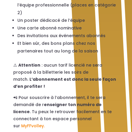
l’équipe professionnelle (places en catégorie
2)
Un poster dédicacé de l’équipe
Une carte abonné nominative
Des invitations aux événements abonnés
Et bien sûr, des bons plans chez nos
partenaires tout au long de la saison
⚠️
Attention
: aucun tarif licencié ne sera
proposé à la billetterie les soirs de
match.
L’abonnement est donc la seule façon
d’en profiter !
📲 Pour souscrire à l’abonnement, il te sera
demandé de r
enseigner ton numéro de
licence
. Tu peux le retrouver facilement en te
connectant à ton espace personnel
sur
MyFFvolley.