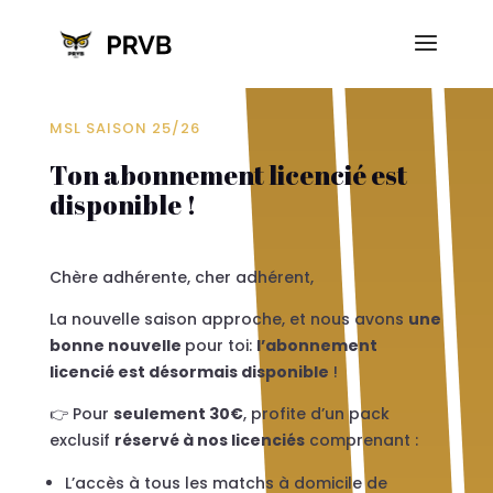
MSL SAISON 25/26
Ton abonnement licencié est
disponible !
Chère adhérente, cher adhérent,
La nouvelle saison approche, et nous avons
une
bonne nouvelle
pour toi:
l’abonnement
licencié est désormais disponible
!
👉 Pour
seulement 30€
, profite d’un pack
exclusif
réservé à nos licenciés
comprenant :
L’accès à tous les matchs à domicile de